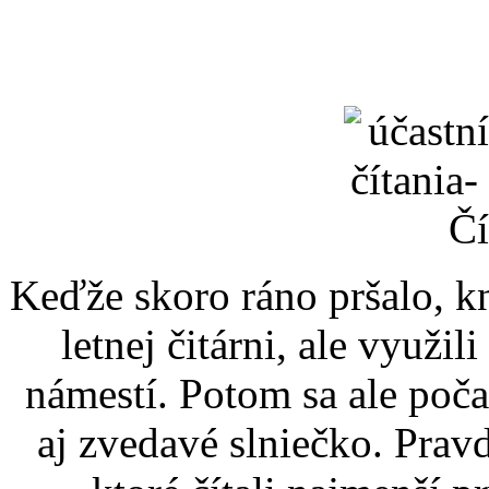
Keďže skoro ráno pršalo, k
letnej čitárni, ale využil
námestí. Potom sa ale poč
aj zvedavé slniečko. Prav