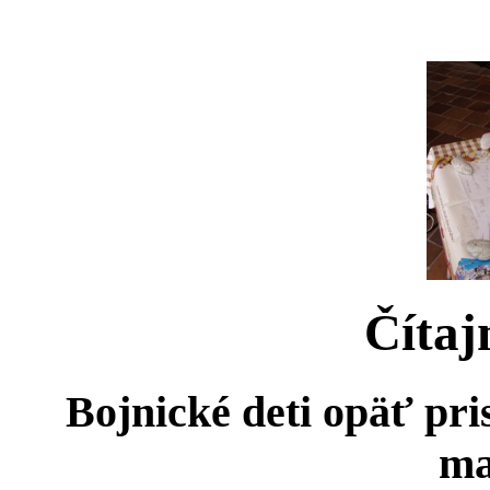
Čítaj
Bojnické deti opäť pri
ma