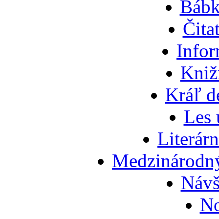
Bábk
Čita
Info
Kniž
Kráľ d
Les 
Literár
Medzinárodný
Návš
No