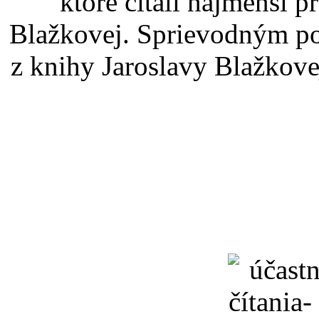
ktoré čítali najmenší p
Blažkovej. Sprievodným pod
z knihy Jaroslavy Blažkov