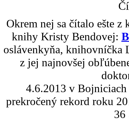
Okrem nej sa čítalo ešte z
knihy Kristy Bendovej:
B
oslávenkyňa, knihovníčka L
z jej najnovšej obľúben
dokto
4.6.2013 v Bojniciach 
prekročený rekord roku 201
36 