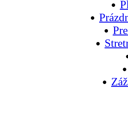
P
Prázd
Pre
Stret
Záž