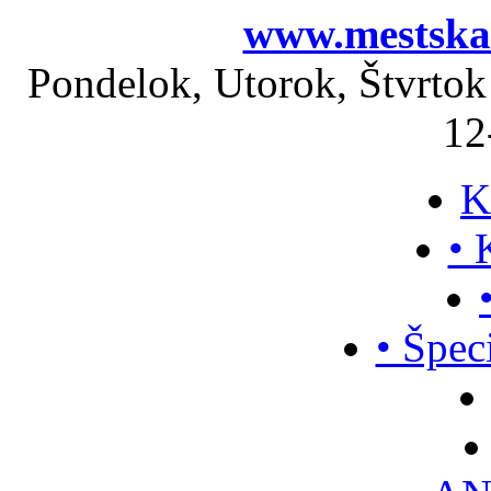
www.mestskak
Pondelok, Utorok, Štvrtok
12
K
• 
• Špec